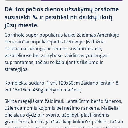
Dėl tos pačios dienos užsakymų prašome
susisiekti 📞 ir pasitikslinti daiktų likutį
jūsų mieste.
Cornhole super populiarus lauko žaidimas Amerikoje
bei sparčiai populiarėjantis Lietuvoje. Jis dažnai
žaidžiamas draugų ar šeimos susibūrimuose,
vakarėliuose bei varžybose. Žaidimas yra lengvai
suprantamas, tačiau reikalaujantis tikslumo ir
strategijos.
Komplektą sudaro: 1 vnt 120x60cm žaidimo lenta ir 8
vnt 15x15cm 450g mėtymo maišelių.
Skirta megėjiškam žaidimui. Lenta 9mm beržo faneros,
užlenkiamomis kojomis bei nešimo rankena. Maišeliai
oficialaus dydžio ir svorio, užpildyti plastikinėmis
granulėmis, kurios jaučiasi kaip kukurūzų sėklos, tačiau