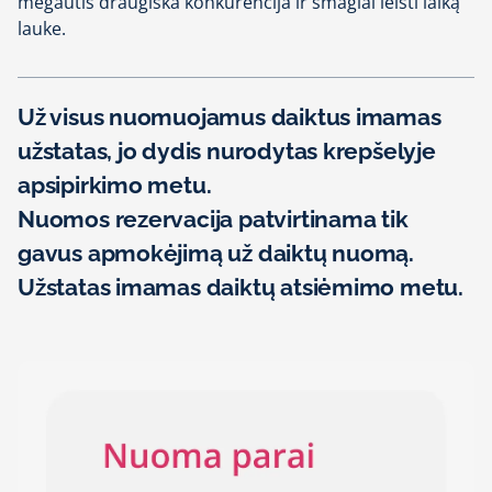
mėgautis draugiška konkurencija ir smagiai leisti laiką
lauke.
Už visus nuomuojamus daiktus imamas
užstatas, jo dydis nurodytas krepšelyje
apsipirkimo metu.
Nuomos rezervacija patvirtinama tik
gavus apmokėjimą už daiktų nuomą.
Užstatas imamas daiktų atsiėmimo metu.