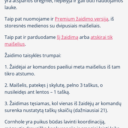
yra atsparios drėgmei, nepelyja ir gali būti naudojamos
lauke.
Taip pat nuomojame ir
Premium žaidimo versiją
, iš
storesnės medienos su dvipusiais maišeliais.
Taip pat ir parduodame
šį žaidimą
arba
atskirai tik
maišelius
.
Žaidimo taisyklės trumpai:
1. Žaidėjai ar komandos paeiliui meta maišelius iš tam
tikro atstumo.
2. Maišelis, patekęs į skylutę, pelno 3 taškus, o
nusileidęs ant lentos – 1 tašką.
3. Žaidimas tęsiamas, kol vienas iš žaidėjų ar komandų
surenka nustatytą taškų skaičių (dažniausiai 21).
Cornhole yra puikus būdas lavinti koordinaciją,