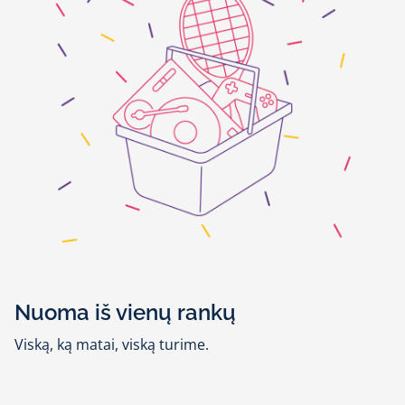
Nuoma iš vienų rankų
Viską, ką matai, viską turime.
Susirink sau tinkamą komplektą, gauk jį sklandžiai ir
greitai iš vienų rankų be trukdžių ir nesąmonių.