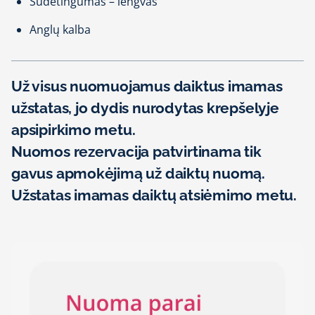
Sudėtingumas – lengvas
Anglų kalba
Už visus nuomuojamus daiktus imamas
užstatas, jo dydis nurodytas krepšelyje
apsipirkimo metu.
Nuomos rezervacija patvirtinama tik
gavus apmokėjimą už daiktų nuomą.
Užstatas imamas daiktų atsiėmimo metu.