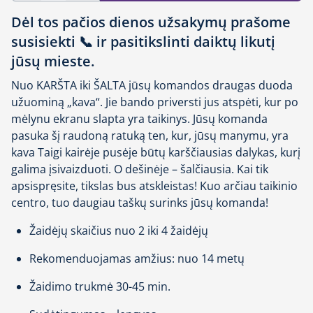
Dėl tos pačios dienos užsakymų prašome
susisiekti 📞 ir pasitikslinti daiktų likutį
jūsų mieste.
Nuo KARŠTA iki ŠALTA jūsų komandos draugas duoda
užuominą „kava“. Jie bando priversti jus atspėti, kur po
mėlynu ekranu slapta yra taikinys. Jūsų komanda
pasuka šį raudoną ratuką ten, kur, jūsų manymu, yra
kava Taigi kairėje pusėje būtų karščiausias dalykas, kurį
galima įsivaizduoti. O dešinėje – šalčiausia. Kai tik
apsispręsite, tikslas bus atskleistas! Kuo arčiau taikinio
centro, tuo daugiau taškų surinks jūsų komanda!
Žaidėjų skaičius nuo 2 iki 4 žaidėjų
Rekomenduojamas amžius: nuo 14 metų
Žaidimo trukmė 30-45 min.